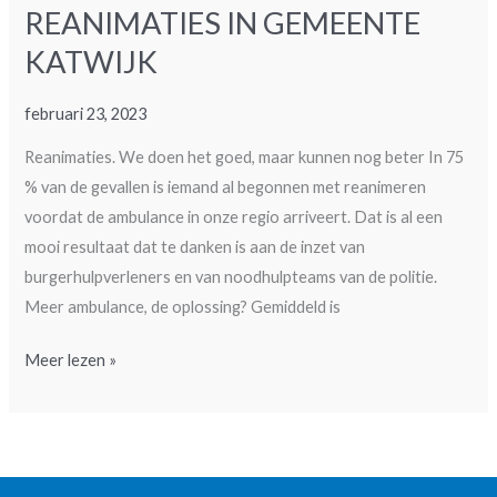
REANIMATIES IN GEMEENTE
Thijssen
–
KATWIJK
Alrijne
Ziekenhuis
februari 23, 2023
Reanimaties. We doen het goed, maar kunnen nog beter In 75
% van de gevallen is iemand al begonnen met reanimeren
voordat de ambulance in onze regio arriveert. Dat is al een
mooi resultaat dat te danken is aan de inzet van
burgerhulpverleners en van noodhulpteams van de politie.
Meer ambulance, de oplossing? Gemiddeld is
REANIMATIES
Meer lezen »
IN
GEMEENTE
KATWIJK