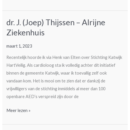
Clubs
Rijnsburg
dr. J. (Joep) Thijssen – Alrijne
organiseert
actie
Ziekenhuis
maart 1, 2023
Recentelijk hoorde ik via Henk van Elten over Stichting Katwijk
HartVeilig. Als cardioloog sta ik volledig achter dit initiatief
binnen de gemeente Katwijk, waar ik toevallig zelf ook
vandaan kom. Het is mooi om te zien dat er dankzij de
vrijwilligers van de stichting inmiddels al meer dan 100
openbare AED’s verspreid zijn door de
dr.
Meer lezen »
J.
(Joep)