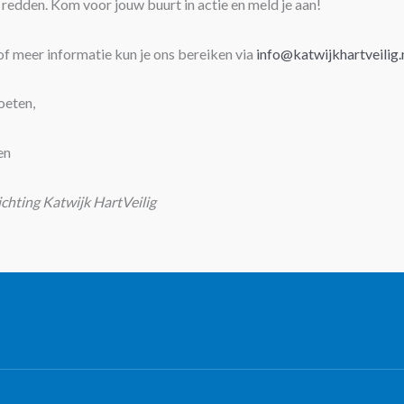
redden. Kom voor jouw buurt in actie en meld je aan!
f meer informatie kun je ons bereiken via
info@katwijkhartveilig.
oeten,
en
ichting Katwijk HartVeilig