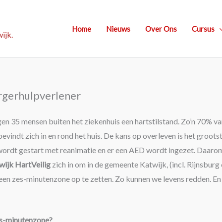
Home
Nieuws
Over Ons
Cursus
ijk.
gerhulpverlener
gen 35 mensen buiten het ziekenhuis een hartstilstand. Zo’n 70% va
bevindt zich in en rond het huis. De kans op overleven is het grootst
wordt gestart met reanimatie en er een AED wordt ingezet. Daaro
wijk HartVeilig
zich in om in de gemeente Katwijk, (incl. Rijnsburg
en zes-minutenzone op te zetten. Zo kunnen we levens redden. En j
es-minutenzone?