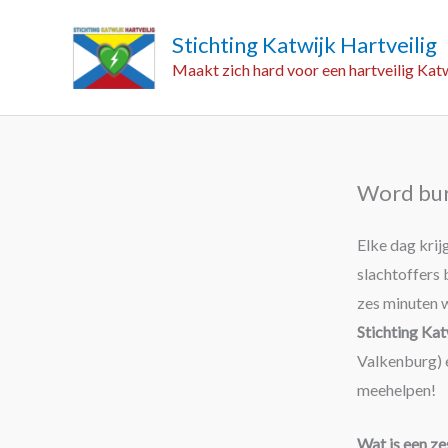
Ga
Stichting Katwijk Hartveilig
naar
Maakt zich hard voor een hartveilig Katw
de
inhoud
Word bur
Elke dag krij
slachtoffers 
zes minuten 
Stichting Kat
Valkenburg) e
meehelpen!
Wat is een z