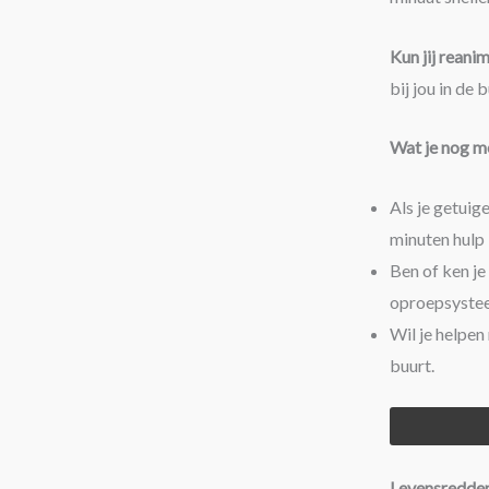
Kun jij reani
bij jou in de 
Wat je nog m
Als je getuig
minuten hulp 
Ben of ken j
oproepsystee
Wil je helpen
buurt.
Levensredde