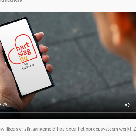
jwilligers er zijn aangemeld, hoe beter het oproepsysteem werkt.