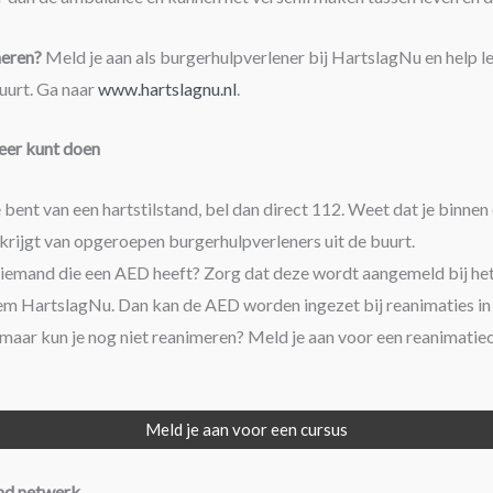
meren?
Meld je aan als burgerhulpverlener bij HartslagNu en help l
buurt. Ga naar
www.hartslagnu.nl
.
eer kunt doen
e bent van een hartstilstand, bel dan direct 112. Weet dat je binnen
krijgt van opgeroepen burgerhulpverleners uit de buurt.
e iemand die een AED heeft? Zorg dat deze wordt aangemeld bij he
m HartslagNu. Dan kan de AED worden ingezet bij reanimaties in 
 maar kun je nog niet reanimeren? Meld je aan voor een reanimatiec
Meld je aan voor een cursus
nd netwerk