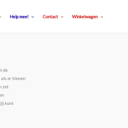
Help mee!
Contact
Winkelwagen
n de
 als er binnen
m zet
 en
ij kunt