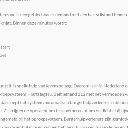
tenzone is een gebied waarin iemand met een hartstilstand binnen
p krijgt. Binnen deze minuten wordt:
start
zet
ut telt, is snelle hulp van levensbelang. Daarom is er in Nederland 
proepsysteem: HartslagNu. Belt iemand 112 met het vermoeden v
, dan roept het systeem automatisch burgerhulpverleners in de buu
p. Zij krijgen de opdracht om te reanimeren of om de dichtstbijzij
aangemeld bij het oproepsysteem. Burgerhulpverleners zijn gemidd
r dan de ambulance en kunnen het verschil maken tussen leven en 