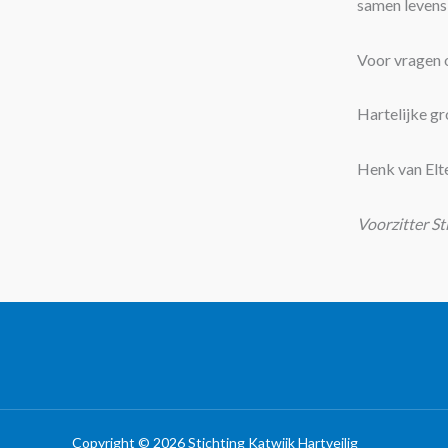
samen levens 
Voor vragen o
Hartelijke gr
Henk van Elt
Voorzitter St
Copyright © 2026 Stichting Katwijk Hartveilig