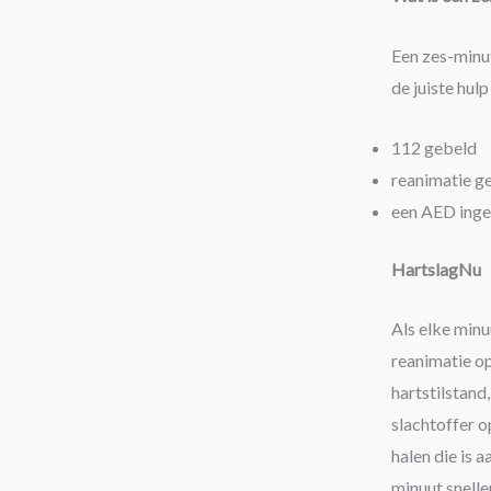
Een zes-minu
de juiste hul
112 gebeld
reanimatie ge
een AED inge
HartslagNu
Als elke minu
reanimatie o
hartstilstand
slachtoffer o
halen die is 
minuut snelle