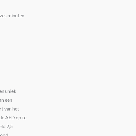
 zes minuten
een uniek
an een
rt van het
nde AED op te
eld 2,5
dood.