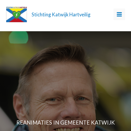
Ga
naar
Stichting Katwijk Hartveilig
de
inhoud
REANIMATIES IN GEMEENTE KATWIJK