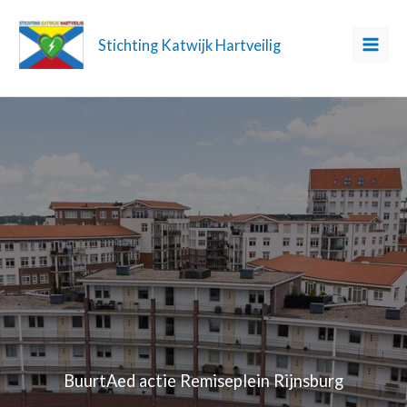
Ga
naar
Stichting Katwijk Hartveilig
de
inhoud
BuurtAed actie Remiseplein Rijnsburg