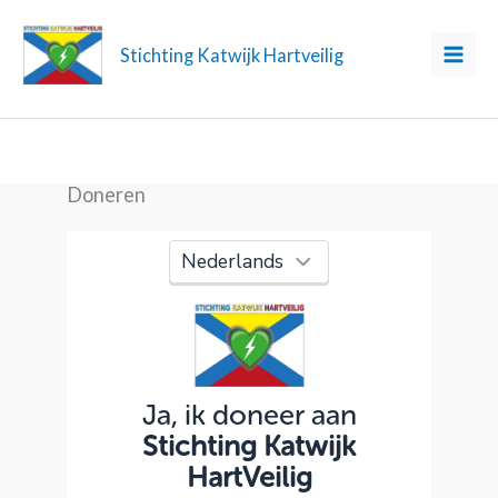
Ga
naar
Stichting Katwijk Hartveilig
de
inhoud
Doneren